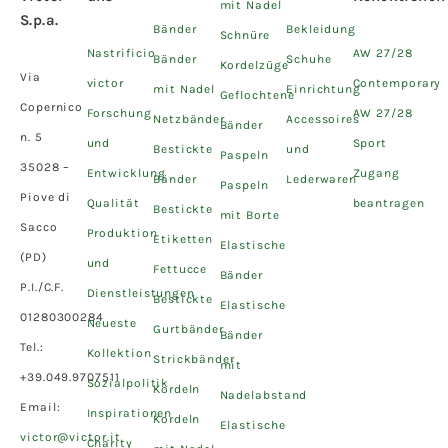
mit Nadel
S.p.a.
Bänder
Bekleidung
Schnüre
Nastrificio
AW 27/28
Bänder
Schuhe
Kordelzüge
Via
victor
Contemporary
mit Nadel
Einrichtung
Geflochtene
Copernico
Forschung
AW 27/28
Netzbänder
Accessoires
Bänder
n. 5
und
Sport
Bestickte
und
Paspeln
35028 –
Entwicklung
Zugang
Bänder
Lederwaren
Paspeln
Piove di
Qualität
beantragen
Bestickte
mit Borte
Sacco
Produktion
Etiketten
Elastische
(PD)
und
Fettucce
Bänder
P.I./C.F.
Dienstleistungen
Bestickte
Elastische
01280300284
Neueste
Gurtbänder
Bänder
Tel.:
Kollektion
Strickbänder
mit
+39.049.9707511
Sozialpolitik
Kordeln
Nadelabstand
Email:
Inspirationen
Kordeln
Elastische
victor@victor.it
Charity