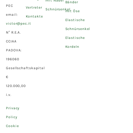
mit Nadel
Bänder
PEC
Vertreter
Schnürsenkel
mit Öse
email:
Kontakte
Elastische
victor@pec.it
Schnürsenkel
N° R.E.A.
Elastische
CCIAA
Kordeln
PADOVA:
196060
Gesellschaftskapital
€
120.000,00
i.v.
Privacy
Policy
Cookie