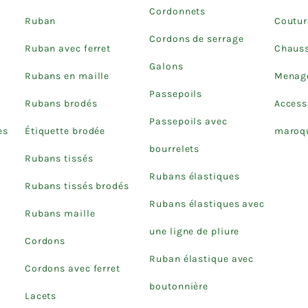
Cordonnets
Ruban
Coutur
Cordons de serrage
Ruban avec ferret
Chaus
Galons
Rubans en maille
Menage
Passepoils
Rubans brodés
Access
Passepoils avec
es
Étiquette brodée
maroqu
bourrelets
Rubans tissés
Rubans élastiques
Rubans tissés brodés
Rubans élastiques avec
Rubans maille
une ligne de pliure
Cordons
Ruban élastique avec
Cordons avec ferret
boutonnière
Lacets