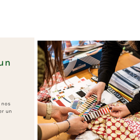
’un
 nos
er un