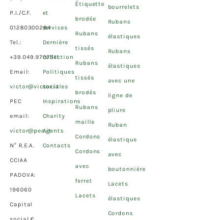
Étiquette
bourrelets
P.I./C.F.
et
brodée
Rubans
01280300284
services
Rubans
élastiques
Tel.:
Dernière
tissés
Rubans
+39.049.9707511
collection
Rubans
élastiques
Email:
Politiques
tissés
avec une
victor@victor.it
sociales
brodés
ligne de
PEC
Inspirations
Rubans
pliure
email:
Charity
maille
Ruban
victor@pec.it
Agents
Cordons
élastique
N° R.E.A.
Contacts
Cordons
avec
CCIAA
avec
boutonnière
PADOVA:
ferret
Lacets
196060
Lacets
élastiques
Capital
Cordons
social €