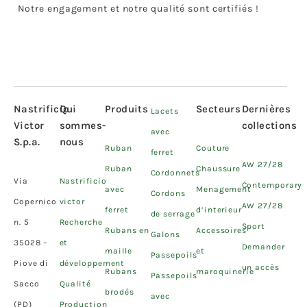
Notre engagement et notre qualité sont certifiés !
Nastrificio
Qui
Produits
Secteurs
Dernières
Lacets
Victor
sommes-
collections
avec
S.p.a.
nous
Ruban
Couture
ferret
AW 27/28
Ruban
Chaussure
Cordonnets
Via
Nastrificio
Contemporary
avec
Menagement
Cordons
Copernico
victor
AW 27/28
ferret
d’interieur
de serrage
n. 5
Recherche
Sport
Rubans en
Accessoires
Galons
35028 –
et
Demander
maille
et
Passepoils
Piove di
développement
un accès
Rubans
maroquinerie
Passepoils
Sacco
Qualité
brodés
avec
(PD)
Production