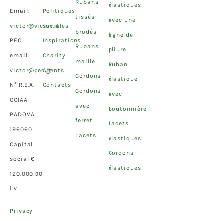
Rubans
élastiques
Email:
Politiques
tissés
avec une
victor@victor.it
sociales
brodés
ligne de
PEC
Inspirations
Rubans
pliure
email:
Charity
maille
Ruban
victor@pec.it
Agents
Cordons
élastique
N° R.E.A.
Contacts
Cordons
avec
CCIAA
avec
boutonnière
PADOVA:
ferret
Lacets
196060
Lacets
élastiques
Capital
Cordons
social €
élastiques
120.000,00
i.v.
Privacy