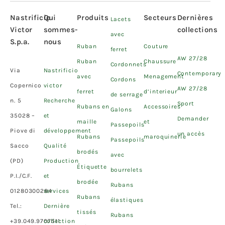
Nastrificio
Qui
Produits
Secteurs
Dernières
Lacets
Victor
sommes-
collections
avec
S.p.a.
nous
Ruban
Couture
ferret
AW 27/28
Ruban
Chaussure
Cordonnets
Via
Nastrificio
Contemporary
avec
Menagement
Cordons
Copernico
victor
AW 27/28
ferret
d’interieur
de serrage
n. 5
Recherche
Sport
Rubans en
Accessoires
Galons
35028 –
et
Demander
maille
et
Passepoils
Piove di
développement
un accès
Rubans
maroquinerie
Passepoils
Sacco
Qualité
brodés
avec
(PD)
Production
Étiquette
bourrelets
P.I./C.F.
et
brodée
Rubans
01280300284
services
Rubans
élastiques
Tel.:
Dernière
tissés
Rubans
+39.049.9707511
collection