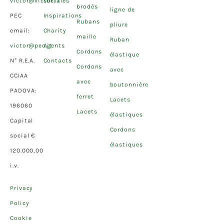
victor@victor.it
sociales
brodés
ligne de
PEC
Inspirations
Rubans
pliure
email:
Charity
maille
Ruban
victor@pec.it
Agents
Cordons
élastique
N° R.E.A.
Contacts
Cordons
avec
CCIAA
avec
boutonnière
PADOVA:
ferret
Lacets
196060
Lacets
élastiques
Capital
Cordons
social €
élastiques
120.000,00
i.v.
Privacy
Policy
Cookie