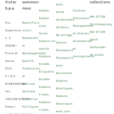
Victor
sommes-
collections
avec
S.p.a.
nous
Ruban
Couture
ferret
AW 27/28
Ruban
Chaussure
Cordonnets
Via
Nastrificio
Contemporary
avec
Menagement
Cordons
Copernico
victor
AW 27/28
ferret
d’interieur
de serrage
n. 5
Recherche
Sport
Rubans en
Accessoires
Galons
35028 –
et
Demander
maille
et
Passepoils
Piove di
développement
un accès
Rubans
maroquinerie
Passepoils
Sacco
Qualité
brodés
avec
(PD)
Production
Étiquette
bourrelets
P.I./C.F.
et
brodée
Rubans
01280300284
services
Rubans
élastiques
Tel.:
Dernière
tissés
Rubans
+39.049.9707511
collection
Rubans
élastiques
Email:
Politiques
tissés
avec une