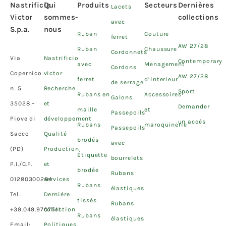
Nastrificio
Qui
Produits
Secteurs
Dernières
Lacets
Victor
sommes-
collections
avec
S.p.a.
nous
Ruban
Couture
ferret
AW 27/28
Ruban
Chaussure
Cordonnets
Via
Nastrificio
Contemporary
avec
Menagement
Cordons
Copernico
victor
AW 27/28
ferret
d’interieur
de serrage
n. 5
Recherche
Sport
Rubans en
Accessoires
Galons
35028 –
et
Demander
maille
et
Passepoils
Piove di
développement
un accès
Rubans
maroquinerie
Passepoils
Sacco
Qualité
brodés
avec
(PD)
Production
Étiquette
bourrelets
P.I./C.F.
et
brodée
Rubans
01280300284
services
Rubans
élastiques
Tel.:
Dernière
tissés
Rubans
+39.049.9707511
collection
Rubans
élastiques
Email:
Politiques