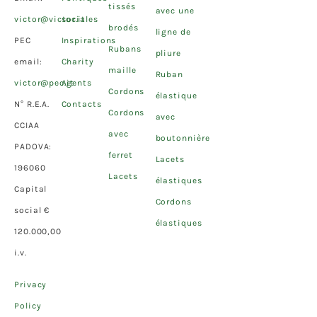
tissés
avec une
victor@victor.it
sociales
brodés
ligne de
PEC
Inspirations
Rubans
pliure
email:
Charity
maille
Ruban
victor@pec.it
Agents
Cordons
élastique
N° R.E.A.
Contacts
Cordons
avec
CCIAA
avec
boutonnière
PADOVA:
ferret
Lacets
196060
Lacets
élastiques
Capital
Cordons
social €
élastiques
120.000,00
i.v.
Privacy
Policy