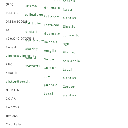
cordoli
(PD)
Ultima
ricamata
Nastri
P.I./C.F.
collezione
Fettucce
elastici
01280300284
Politiche
Fettucce
Elastici
Tel.:
sociali
ricamate
co scarto
+39.049.9707511
Ispirazioni
Bande a
ago
Email:
Charity
maglia
Elastici
victor@victor.it
Agenti
Cordoni
con asola
PEC
Contatti
Cordoni
Lacci
email:
con
elastici
victor@pec.it
puntale
Cordoni
N° R.E.A.
Lacci
elastici
CCIAA
PADOVA:
196060
Capitale