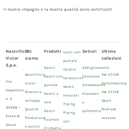
Il nostro impegno e la nostra qualità sono certificati!
Nastrificio
Chi
Prodotti
Settori
Ultime
Lacci con
Victor
siamo
collezioni
puntale
S.p.a.
Nastri
Abbigliamento
Cordini
Nastrificio
AW 27/28
Nastri con
Calzatura
Cordoncini
Via
victor
Contemporary
puntale
Arredamento
Nastri
Copernico
Ricerca e
AW 27/28
Nastri a
Accessori
trecciati
n. 5
sviluppo
Sport
rete
e
Piping
35028 –
Qualità
Richiedi
Nastri
pelletteria
Piping
Piove di
Produzione
accesso
ricamati
con
Sacco
e servizi
Etichetta