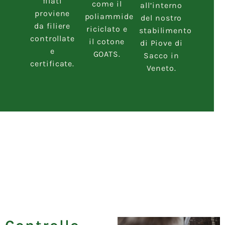
filati
come il
all’interno
proviene
poliammide
del nostro
da filiere
riciclato e
stabilimento
controllate
il cotone
di Piove di
e
GOATS.
Sacco in
certificate.
Veneto.