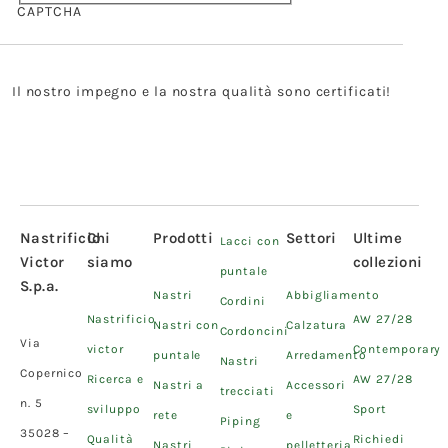
CAPTCHA
Il nostro impegno e la nostra qualità sono certificati!
Nastrificio
Chi
Prodotti
Settori
Ultime
Lacci con
Victor
siamo
collezioni
puntale
S.p.a.
Nastri
Abbigliamento
Cordini
Nastrificio
AW 27/28
Nastri con
Calzatura
Cordoncini
Via
victor
Contemporary
puntale
Arredamento
Nastri
Copernico
Ricerca e
AW 27/28
Nastri a
Accessori
trecciati
n. 5
sviluppo
Sport
rete
e
Piping
35028 –
Qualità
Richiedi
Nastri
pelletteria