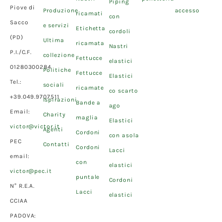
Piping
Piove di
Produzione
accesso
ricamati
con
Sacco
e servizi
Etichetta
cordoli
(PD)
Ultima
ricamata
Nastri
P.I./C.F.
collezione
Fettucce
elastici
01280300284
Politiche
Fettucce
Elastici
Tel.:
sociali
ricamate
co scarto
+39.049.9707511
Ispirazioni
Bande a
ago
Email:
Charity
maglia
Elastici
victor@victor.it
Agenti
Cordoni
con asola
PEC
Contatti
Cordoni
Lacci
email:
con
elastici
victor@pec.it
puntale
Cordoni
N° R.E.A.
Lacci
elastici
CCIAA
PADOVA: