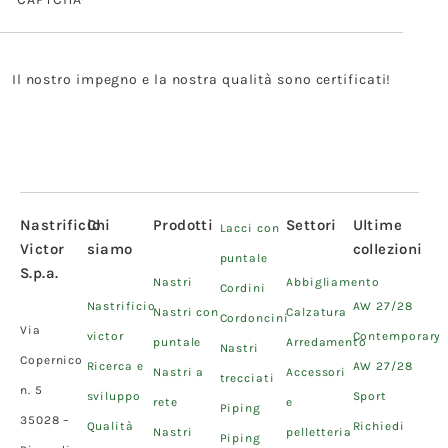
Il nostro impegno e la nostra qualità sono certificati!
Nastrificio
Chi
Prodotti
Settori
Ultime
Lacci con
Victor
siamo
collezioni
puntale
S.p.a.
Nastri
Abbigliamento
Cordini
Nastrificio
AW 27/28
Nastri con
Calzatura
Cordoncini
Via
victor
Contemporary
puntale
Arredamento
Nastri
Copernico
Ricerca e
AW 27/28
Nastri a
Accessori
trecciati
n. 5
sviluppo
Sport
rete
e
Piping
35028 –
Qualità
Richiedi
Nastri
pelletteria
Piping