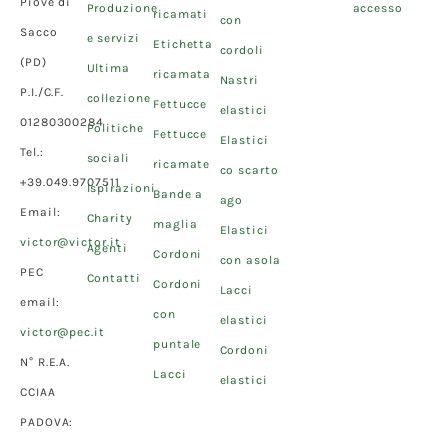
Piove di
Produzione
accesso
ricamati
con
Sacco
e servizi
Etichetta
cordoli
(PD)
Ultima
ricamata
Nastri
P.I./C.F.
collezione
Fettucce
elastici
01280300284
Politiche
Fettucce
Elastici
Tel.:
sociali
ricamate
co scarto
+39.049.9707511
Ispirazioni
Bande a
ago
Email:
Charity
maglia
Elastici
victor@victor.it
Agenti
Cordoni
con asola
PEC
Contatti
Cordoni
Lacci
email:
con
elastici
victor@pec.it
puntale
Cordoni
N° R.E.A.
Lacci
elastici
CCIAA
PADOVA: