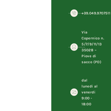
+39.049.9707511
Via
Copernico n.
5/7/9/11/13
35028 –
Piove di
sacco (PD)
dal
lunedi al
venerdi
9:00 -
18:00