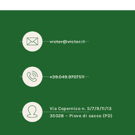
victor@victor.it
+39.049.9707511
Via Copernico n. 5/7/9/11/13
35028 – Piove di sacco (PD)