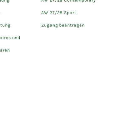
dung
AW 27/28 Contemporary
e
AW 27/28 Sport
htung
Zugang beantragen
oires und
aren