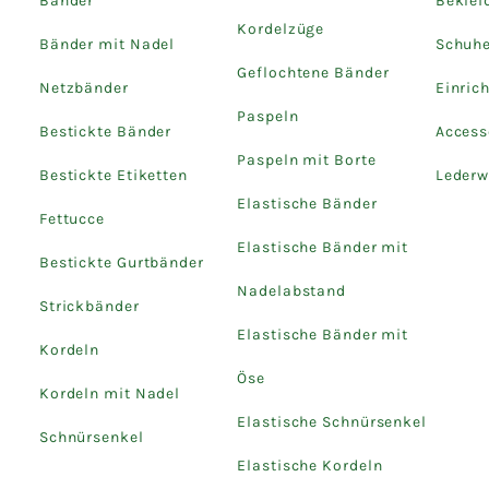
Bänder
Beklei
Kordelzüge
Bänder mit Nadel
Schuh
Geflochtene Bänder
Netzbänder
Einric
Paspeln
Bestickte Bänder
Access
Paspeln mit Borte
Bestickte Etiketten
Lederw
Elastische Bänder
Fettucce
Elastische Bänder mit
Bestickte Gurtbänder
Nadelabstand
Strickbänder
Elastische Bänder mit
Kordeln
Öse
Kordeln mit Nadel
Elastische Schnürsenkel
Schnürsenkel
Elastische Kordeln