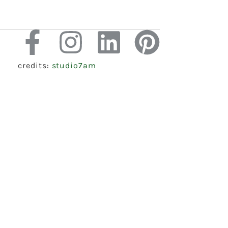
credits:
studio7am