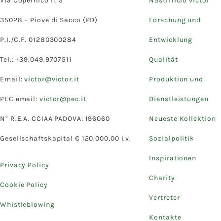
Via Copernico n. 5
Nastrificio victor
35028 – Piove di Sacco (PD)
Forschung und
P.I./C.F. 01280300284
Entwicklung
Tel.: +39.049.9707511
Qualität
Email:
victor@victor.it
Produktion und
PEC email:
victor@pec.it
Dienstleistungen
N° R.E.A. CCIAA PADOVA: 196060
Neueste Kollektion
Gesellschaftskapital € 120.000,00 i.v.
Sozialpolitik
Inspirationen
Privacy Policy
Charity
Cookie Policy
Vertreter
Whistleblowing
Kontakte