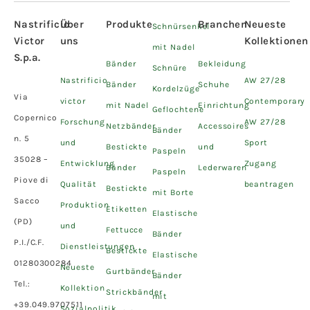
Nastrificio
Über
Produkte
Branchen
Neueste
Schnürsenkel
Victor
uns
Kollektionen
mit Nadel
S.p.a.
Bänder
Bekleidung
Schnüre
Nastrificio
AW 27/28
Bänder
Schuhe
Kordelzüge
Via
victor
Contemporary
mit Nadel
Einrichtung
Geflochtene
Copernico
Forschung
AW 27/28
Netzbänder
Accessoires
Bänder
n. 5
und
Sport
Bestickte
und
Paspeln
35028 –
Entwicklung
Zugang
Bänder
Lederwaren
Paspeln
Piove di
Qualität
beantragen
Bestickte
mit Borte
Sacco
Produktion
Etiketten
Elastische
(PD)
und
Fettucce
Bänder
P.I./C.F.
Dienstleistungen
Bestickte
Elastische
01280300284
Neueste
Gurtbänder
Bänder
Tel.:
Kollektion
Strickbänder
mit
+39.049.9707511
Sozialpolitik