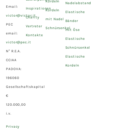
Kordeln
Nadelabstand
Email:
Inspirationen
Kordeln
Elastische
victor@victor.it
Charity
mit Nadel
Bänder
PEC
Vertreter
Schnürsenkel
mit Öse
email:
Kontakte
Elastische
victor@pec.it
Schnürsenkel
N° R.E.A.
Elastische
CCIAA
Kordeln
PADOVA:
196060
Gesellschaftskapital
€
120.000,00
i.v.
Privacy