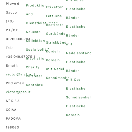
Piove di
Produktion
Etiketten
Elastische
Sacco
und
Fettucce
Bänder
(PD)
Dienstleistungen
Bestickte
Elastische
P.I./C.F.
Neueste
Gurtbänder
Bänder
01280300284
Kollektion
Strickbänder
mit
Tel.:
Sozialpolitik
Kordeln
Nadelabstand
+39.049.9707511
Inspirationen
Kordeln
Elastische
Email:
Charity
mit Nadel
Bänder
victor@victor.it
Vertreter
Schnürsenkel
mit Öse
PEC email:
Kontakte
Elastische
victor@pec.it
Schnürsenkel
N° R.E.A.
Elastische
CCIAA
Kordeln
PADOVA:
196060