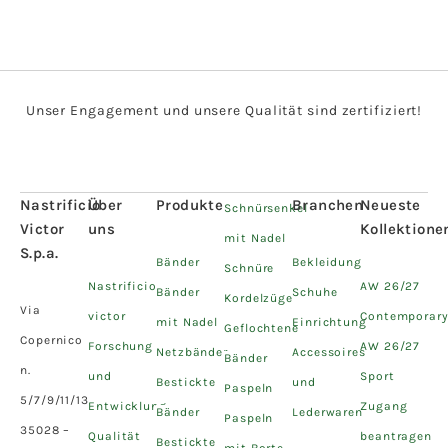
Unser Engagement und unsere Qualität sind zertifiziert!
Nastrificio
Über
Produkte
Branchen
Neueste
Schnürsenkel
Victor
uns
Kollektione
mit Nadel
S.p.a.
Bänder
Bekleidung
Schnüre
Nastrificio
AW 26/27
Bänder
Schuhe
Kordelzüge
Via
victor
Contemporar
mit Nadel
Einrichtung
Geflochtene
Copernico
Forschung
AW 26/27
Netzbänder
Accessoires
Bänder
n.
und
Sport
Bestickte
und
Paspeln
5/7/9/11/13
Entwicklung
Zugang
Bänder
Lederwaren
Paspeln
35028 –
Qualität
beantragen
Bestickte
mit Borte