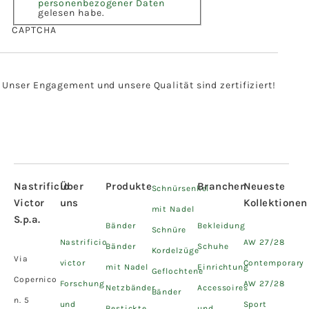
personenbezogener Daten
gelesen habe.
CAPTCHA
Unser Engagement und unsere Qualität sind zertifiziert!
Nastrificio
Über
Produkte
Branchen
Neueste
Schnürsenkel
Victor
uns
Kollektionen
mit Nadel
S.p.a.
Bänder
Bekleidung
Schnüre
Nastrificio
AW 27/28
Bänder
Schuhe
Kordelzüge
Via
victor
Contemporary
mit Nadel
Einrichtung
Geflochtene
Copernico
Forschung
AW 27/28
Netzbänder
Accessoires
Bänder
n. 5
und
Sport
Bestickte
und