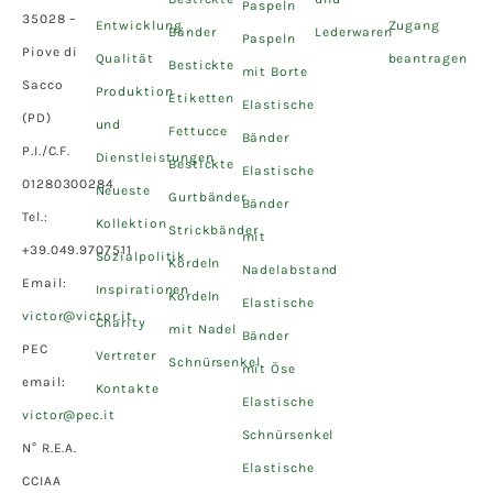
Paspeln
35028 –
Entwicklung
Zugang
Bänder
Lederwaren
Paspeln
Piove di
Qualität
beantragen
Bestickte
mit Borte
Sacco
Produktion
Etiketten
Elastische
(PD)
und
Fettucce
Bänder
P.I./C.F.
Dienstleistungen
Bestickte
Elastische
01280300284
Neueste
Gurtbänder
Bänder
Tel.:
Kollektion
Strickbänder
mit
+39.049.9707511
Sozialpolitik
Kordeln
Nadelabstand
Email:
Inspirationen
Kordeln
Elastische
victor@victor.it
Charity
mit Nadel
Bänder
PEC
Vertreter
Schnürsenkel
mit Öse
email:
Kontakte
Elastische
victor@pec.it
Schnürsenkel
N° R.E.A.
Elastische
CCIAA