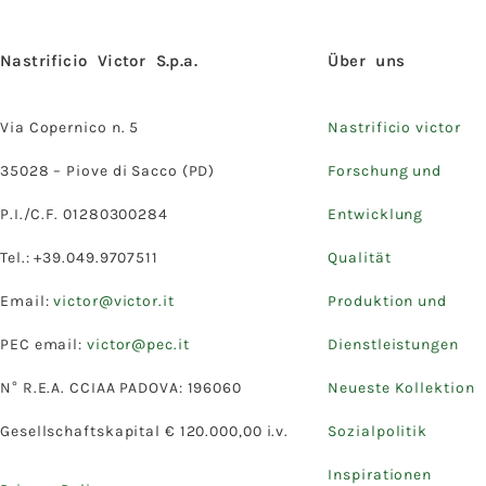
Nastrificio Victor S.p.a.
Über uns
Via Copernico n. 5
Nastrificio victor
35028 – Piove di Sacco (PD)
Forschung und
P.I./C.F. 01280300284
Entwicklung
Tel.: +39.049.9707511
Qualität
Email:
victor@victor.it
Produktion und
PEC email:
victor@pec.it
Dienstleistungen
N° R.E.A. CCIAA PADOVA: 196060
Neueste Kollektion
Gesellschaftskapital € 120.000,00 i.v.
Sozialpolitik
Inspirationen