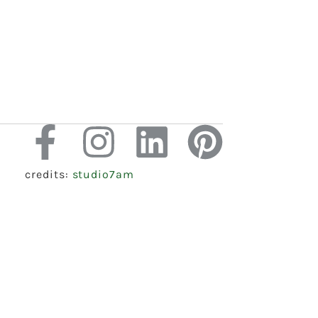
credits:
studio7am