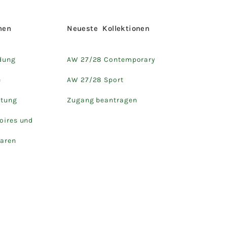
hen
Neueste Kollektionen
dung
AW 27/28 Contemporary
e
AW 27/28 Sport
htung
Zugang beantragen
oires und
aren