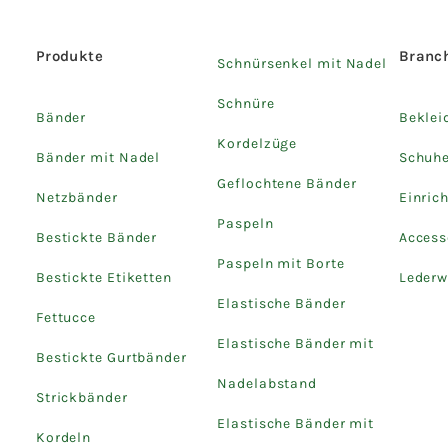
Produkte
Branc
Schnürsenkel mit Nadel
Schnüre
Bänder
Beklei
Kordelzüge
Bänder mit Nadel
Schuh
Geflochtene Bänder
Netzbänder
Einric
Paspeln
Bestickte Bänder
Access
Paspeln mit Borte
Bestickte Etiketten
Lederw
Elastische Bänder
Fettucce
Elastische Bänder mit
Bestickte Gurtbänder
Nadelabstand
Strickbänder
Elastische Bänder mit
Kordeln