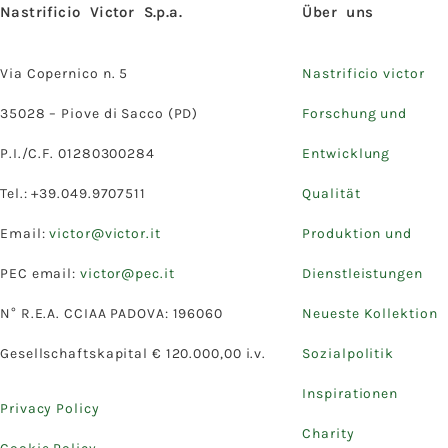
Nastrificio Victor S.p.a.
Über uns
Via Copernico n. 5
Nastrificio victor
35028 – Piove di Sacco (PD)
Forschung und
P.I./C.F. 01280300284
Entwicklung
Tel.: +39.049.9707511
Qualität
Email:
victor@victor.it
Produktion und
PEC email:
victor@pec.it
Dienstleistungen
N° R.E.A. CCIAA PADOVA: 196060
Neueste Kollektion
Gesellschaftskapital € 120.000,00 i.v.
Sozialpolitik
Inspirationen
Privacy Policy
Charity