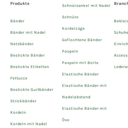
Produkte
Branc
Schnürsenkel mit Nadel
Schnüre
Bänder
Beklei
Kordelzüge
Bänder mit Nadel
Schuh
Geflochtene Bänder
Netzbänder
Einric
Paspeln
Bestickte Bänder
Access
Paspeln mit Borte
Bestickte Etiketten
Lederw
Elastische Bänder
Fettucce
Elastische Bänder mit
Bestickte Gurtbänder
Nadelabstand
Strickbänder
Elastische Bänder mit
Kordeln
Öse
Kordeln mit Nadel