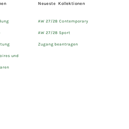
hen
Neueste Kollektionen
dung
AW 27/28 Contemporary
e
AW 27/28 Sport
htung
Zugang beantragen
oires und
aren