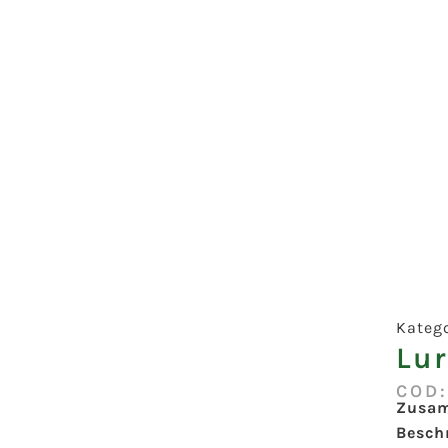
Kateg
Lu
COD
Zusa
Besch