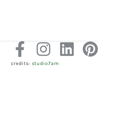
credits:
studio7am