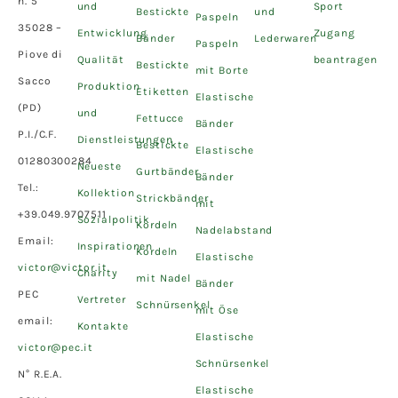
n. 5
und
Sport
Bestickte
und
Paspeln
35028 –
Entwicklung
Zugang
Bänder
Lederwaren
Paspeln
Piove di
Qualität
beantragen
Bestickte
mit Borte
Sacco
Produktion
Etiketten
Elastische
(PD)
und
Fettucce
Bänder
P.I./C.F.
Dienstleistungen
Bestickte
Elastische
01280300284
Neueste
Gurtbänder
Bänder
Tel.:
Kollektion
Strickbänder
mit
+39.049.9707511
Sozialpolitik
Kordeln
Nadelabstand
Email:
Inspirationen
Kordeln
Elastische
victor@victor.it
Charity
mit Nadel
Bänder
PEC
Vertreter
Schnürsenkel
mit Öse
email:
Kontakte
Elastische
victor@pec.it
Schnürsenkel
N° R.E.A.
Elastische