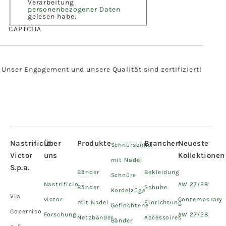
Verarbeitung
personenbezogener Daten
gelesen habe.
CAPTCHA
Unser Engagement und unsere Qualität sind zertifiziert!
Nastrificio
Über
Produkte
Branchen
Neueste
Schnürsenkel
Victor
uns
Kollektionen
mit Nadel
S.p.a.
Bänder
Bekleidung
Schnüre
Nastrificio
AW 27/28
Bänder
Schuhe
Kordelzüge
Via
victor
Contemporary
mit Nadel
Einrichtung
Geflochtene
Copernico
Forschung
AW 27/28
Netzbänder
Accessoires
Bänder