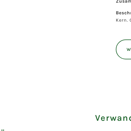
Zusa
Besch
Kern. 
W
Verwand