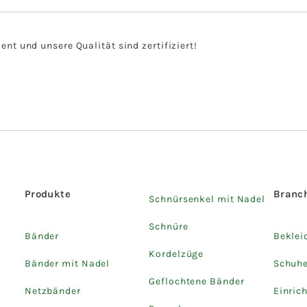
t und unsere Qualität sind zertifiziert!
Produkte
Branc
Schnürsenkel mit Nadel
Schnüre
Bänder
Beklei
Kordelzüge
Bänder mit Nadel
Schuh
Geflochtene Bänder
Netzbänder
Einric