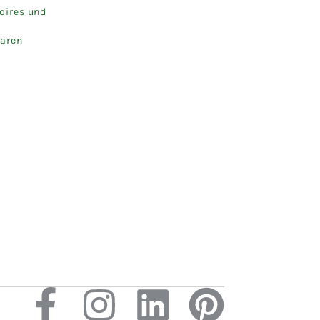
oires und
aren