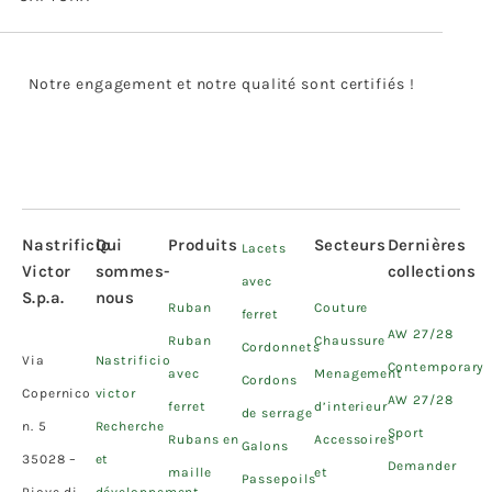
Notre engagement et notre qualité sont certifiés !
Nastrificio
Qui
Produits
Secteurs
Dernières
Lacets
Victor
sommes-
collections
avec
S.p.a.
nous
Ruban
Couture
ferret
AW 27/28
Ruban
Chaussure
Cordonnets
Via
Nastrificio
Contemporary
avec
Menagement
Cordons
Copernico
victor
AW 27/28
ferret
d’interieur
de serrage
n. 5
Recherche
Sport
Rubans en
Accessoires
Galons
35028 –
et
Demander
maille
et
Passepoils
Piove di
développement