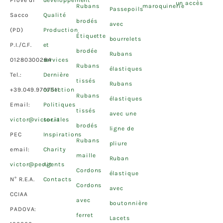
un accès
Rubans
maroquinerie
Passepoils
Sacco
Qualité
brodés
avec
(PD)
Production
Étiquette
bourrelets
P.I./C.F.
et
brodée
Rubans
01280300284
services
Rubans
élastiques
Tel.:
Dernière
tissés
Rubans
+39.049.9707511
collection
Rubans
élastiques
Email:
Politiques
tissés
avec une
victor@victor.it
sociales
brodés
ligne de
PEC
Inspirations
Rubans
pliure
email:
Charity
maille
Ruban
victor@pec.it
Agents
Cordons
élastique
N° R.E.A.
Contacts
Cordons
avec
CCIAA
avec
boutonnière
PADOVA:
ferret
Lacets