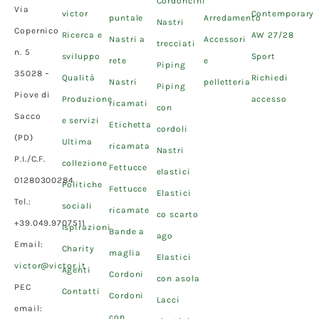
Cordoncini
Via
victor
Contemporary
puntale
Arredamento
Nastri
Copernico
Ricerca e
AW 27/28
Nastri a
Accessori
trecciati
n. 5
sviluppo
Sport
rete
e
Piping
35028 –
Qualità
Richiedi
Nastri
pelletteria
Piping
Piove di
Produzione
accesso
ricamati
con
Sacco
e servizi
Etichetta
cordoli
(PD)
Ultima
ricamata
Nastri
P.I./C.F.
collezione
Fettucce
elastici
01280300284
Politiche
Fettucce
Elastici
Tel.:
sociali
ricamate
co scarto
+39.049.9707511
Ispirazioni
Bande a
ago
Email:
Charity
maglia
Elastici
victor@victor.it
Agenti
Cordoni
con asola
PEC
Contatti
Cordoni
Lacci
email:
con