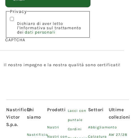
Privacy
Dichiaro di aver letto
l'Informativa sul trattamento
dei
dati personali
CAPTCHA
Il nostro impegno e la nostra qualità sono certificati!
Nastrificio
Chi
Prodotti
Settori
Ultime
Lacci con
Victor
siamo
collezioni
puntale
S.p.a.
Nastri
Abbigliamento
Cordini
Nastrificio
AW 27/28
Nastri con
Calzatura