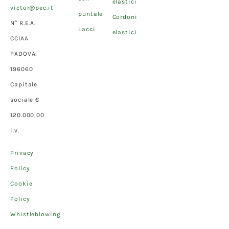
elastici
victor@pec.it
puntale
Cordoni
N° R.E.A.
Lacci
elastici
CCIAA
PADOVA:
196060
Capitale
sociale €
120.000,00
i.v.
Privacy
Policy
Cookie
Policy
Whistleblowing