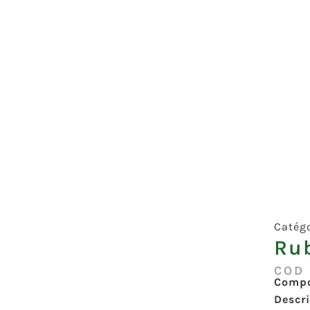
Catég
Ru
COD
Compo
Descr