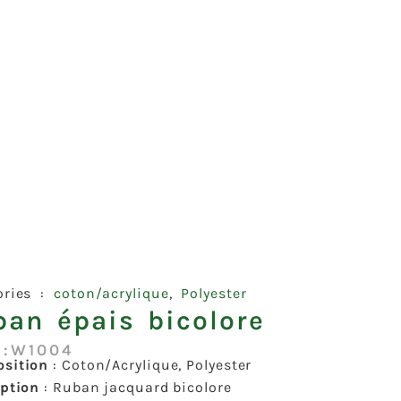
ories :
coton/acrylique
,
Polyester
ban épais bicolore
 :W1004
sition
: Coton/Acrylique, Polyester
iption
: Ruban jacquard bicolore