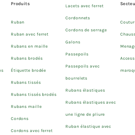
Produits
Secteu
Lacets avec ferret
Cordonnets
Ruban
Coutur
Cordons de serrage
Ruban avec ferret
Chaus
Galons
Rubans en maille
Menage
Passepoils
Rubans brodés
Access
Passepoils avec
es
Étiquette brodée
maroqu
bourrelets
Rubans tissés
Rubans élastiques
Rubans tissés brodés
Rubans élastiques avec
Rubans maille
une ligne de pliure
Cordons
Ruban élastique avec
Cordons avec ferret