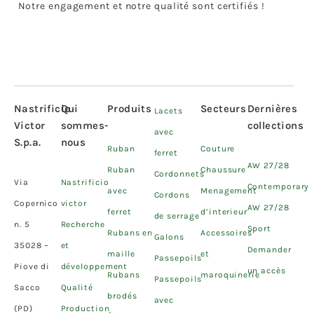
Notre engagement et notre qualité sont certifiés !
Nastrificio
Qui
Produits
Secteurs
Dernières
Lacets
Victor
sommes-
collections
avec
S.p.a.
nous
Ruban
Couture
ferret
AW 27/28
Ruban
Chaussure
Cordonnets
Via
Nastrificio
Contemporary
avec
Menagement
Cordons
Copernico
victor
AW 27/28
ferret
d’interieur
de serrage
n. 5
Recherche
Sport
Rubans en
Accessoires
Galons
35028 –
et
Demander
maille
et
Passepoils
Piove di
développement
un accès
Rubans
maroquinerie
Passepoils
Sacco
Qualité
brodés
avec
(PD)
Production