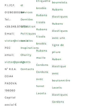
Étiquette
bourrelets
P.I./C.F.
et
brodée
Rubans
01280300284
services
Rubans
élastiques
Tel.:
Dernière
tissés
Rubans
+39.049.9707511
collection
Rubans
élastiques
Email:
Politiques
tissés
avec une
victor@victor.it
sociales
brodés
ligne de
PEC
Inspirations
Rubans
pliure
email:
Charity
maille
Ruban
victor@pec.it
Agents
Cordons
élastique
N° R.E.A.
Contacts
Cordons
avec
CCIAA
avec
boutonnière
PADOVA:
ferret
Lacets
196060
Lacets
élastiques
Capital
Cordons
social €