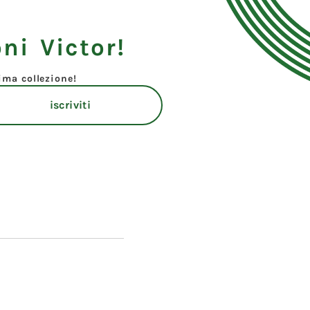
ni Victor!
tima collezione!