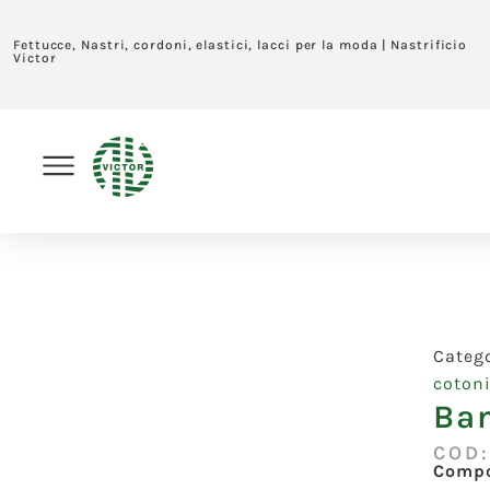
Fettucce, Nastri, cordoni, elastici, lacci per la moda | Nastrificio
Victor
Categ
coton
Ba
COD
Compo