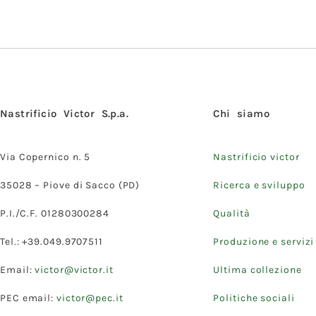
Nastrificio Victor S.p.a.
Chi siamo
Via Copernico n. 5
Nastrificio victor
35028 – Piove di Sacco (PD)
Ricerca e sviluppo
P.I./C.F. 01280300284
Qualità
Tel.: +39.049.9707511
Produzione e servizi
Email:
victor@victor.it
Ultima collezione
PEC email:
victor@pec.it
Politiche sociali