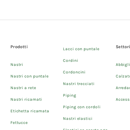
Prodotti
Settor
Lacci con puntale
Cordini
Nastri
Abbigl
Cordoncini
Nastri con puntale
Calzat
Nastri trecciati
Nastri a rete
Arred
Piping
Nastri ricamati
Accesso
Piping con cordoli
Etichetta ricamata
Nastri elastici
Fettucce