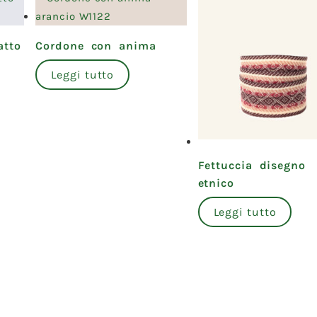
atto
Cordone con anima
Leggi tutto
Fettuccia disegno
etnico
Leggi tutto