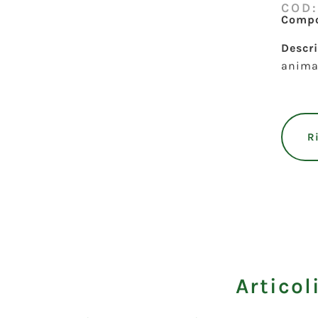
COD
Compo
Descr
anima.
R
Articol