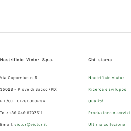
Nastrificio Victor S.p.a.
Chi siamo
Via Copernico n. 5
Nastrificio victor
35028 – Piove di Sacco (PD)
Ricerca e sviluppo
P.I./C.F. 01280300284
Qualità
Tel.: +39.049.9707511
Produzione e servizi
Email:
victor@victor.it
Ultima collezione