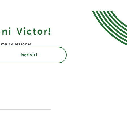
ni Victor!
tima collezione!