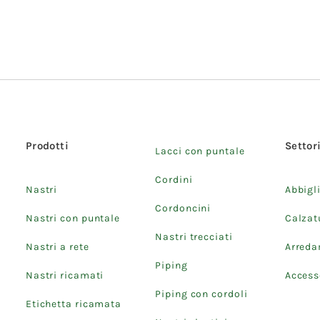
Prodotti
Settor
Lacci con puntale
Cordini
Nastri
Abbigl
Cordoncini
Nastri con puntale
Calzat
Nastri trecciati
Nastri a rete
Arred
Piping
Nastri ricamati
Accesso
Piping con cordoli
Etichetta ricamata