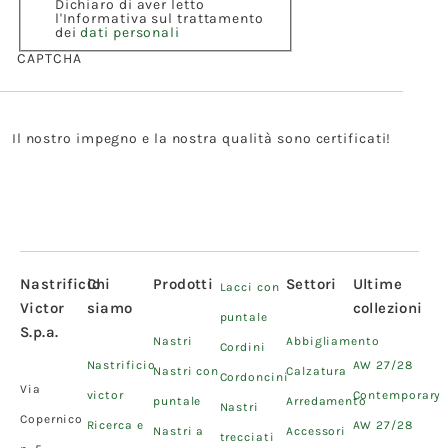
Dichiaro di aver letto
l'Informativa sul trattamento
dei
dati personali
CAPTCHA
Il nostro impegno e la nostra qualità sono certificati!
Nastrificio
Chi
Prodotti
Settori
Ultime
Lacci con
Victor
siamo
collezioni
puntale
S.p.a.
Nastri
Abbigliamento
Cordini
Nastrificio
AW 27/28
Nastri con
Calzatura
Cordoncini
Via
victor
Contemporary
puntale
Arredamento
Nastri
Copernico
Ricerca e
AW 27/28
Nastri a
Accessori
trecciati