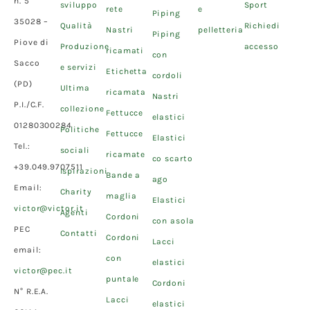
n. 5
sviluppo
Sport
rete
e
Piping
35028 –
Qualità
Richiedi
Nastri
pelletteria
Piping
Piove di
Produzione
accesso
ricamati
con
Sacco
e servizi
Etichetta
cordoli
(PD)
Ultima
ricamata
Nastri
P.I./C.F.
collezione
Fettucce
elastici
01280300284
Politiche
Fettucce
Elastici
Tel.:
sociali
ricamate
co scarto
+39.049.9707511
Ispirazioni
Bande a
ago
Email:
Charity
maglia
Elastici
victor@victor.it
Agenti
Cordoni
con asola
PEC
Contatti
Cordoni
Lacci
email:
con
elastici
victor@pec.it
puntale
Cordoni
N° R.E.A.
Lacci
elastici