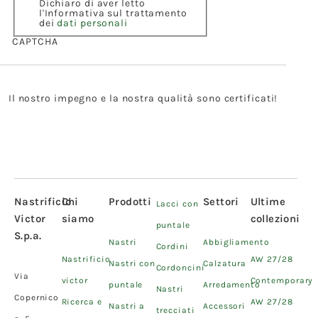
Dichiaro di aver letto
l'Informativa sul trattamento
dei
dati personali
CAPTCHA
Il nostro impegno e la nostra qualità sono certificati!
Nastrificio
Chi
Prodotti
Settori
Ultime
Lacci con
Victor
siamo
collezioni
puntale
S.p.a.
Nastri
Abbigliamento
Cordini
Nastrificio
AW 27/28
Nastri con
Calzatura
Cordoncini
Via
victor
Contemporary
puntale
Arredamento
Nastri
Copernico
Ricerca e
AW 27/28
Nastri a
Accessori
trecciati