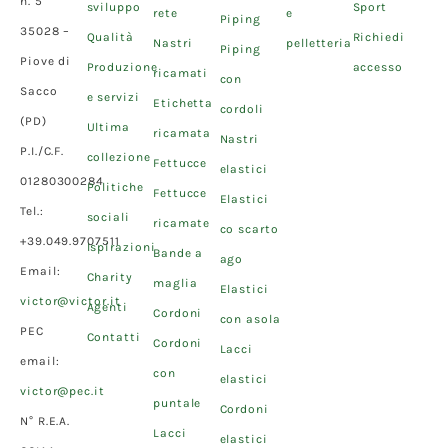
n. 5
sviluppo
Sport
rete
e
Piping
35028 –
Qualità
Richiedi
Nastri
pelletteria
Piping
Piove di
Produzione
accesso
ricamati
con
Sacco
e servizi
Etichetta
cordoli
(PD)
Ultima
ricamata
Nastri
P.I./C.F.
collezione
Fettucce
elastici
01280300284
Politiche
Fettucce
Elastici
Tel.:
sociali
ricamate
co scarto
+39.049.9707511
Ispirazioni
Bande a
ago
Email:
Charity
maglia
Elastici
victor@victor.it
Agenti
Cordoni
con asola
PEC
Contatti
Cordoni
Lacci
email:
con
elastici
victor@pec.it
puntale
Cordoni
N° R.E.A.
Lacci
elastici