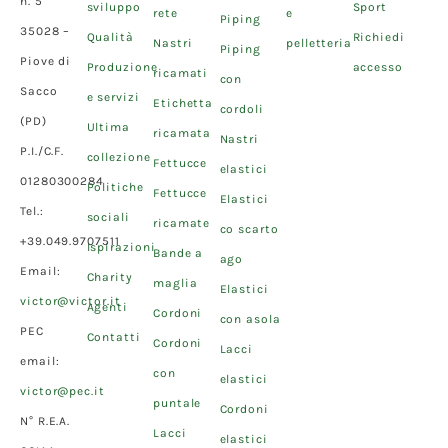
n. 5
sviluppo
Sport
rete
e
Piping
35028 –
Qualità
Richiedi
Nastri
pelletteria
Piping
Piove di
Produzione
accesso
ricamati
con
Sacco
e servizi
Etichetta
cordoli
(PD)
Ultima
ricamata
Nastri
P.I./C.F.
collezione
Fettucce
elastici
01280300284
Politiche
Fettucce
Elastici
Tel.:
sociali
ricamate
co scarto
+39.049.9707511
Ispirazioni
Bande a
ago
Email:
Charity
maglia
Elastici
victor@victor.it
Agenti
Cordoni
con asola
PEC
Contatti
Cordoni
Lacci
email:
con
elastici
victor@pec.it
puntale
Cordoni
N° R.E.A.
Lacci
elastici