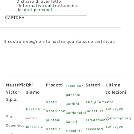
Dichiaro di aver letto
l'Informativa sul trattamento
dei
dati personali
CAPTCHA
Il nostro impegno e la nostra qualità sono certificati!
Nastrificio
Chi
Prodotti
Settori
Ultime
Lacci con
Victor
siamo
collezioni
puntale
S.p.a.
Nastri
Abbigliamento
Cordini
Nastrificio
AW 27/28
Nastri con
Calzatura
Cordoncini
Via
victor
Contemporary
puntale
Arredamento
Nastri
Copernico
Ricerca e
AW 27/28
Nastri a
Accessori
trecciati