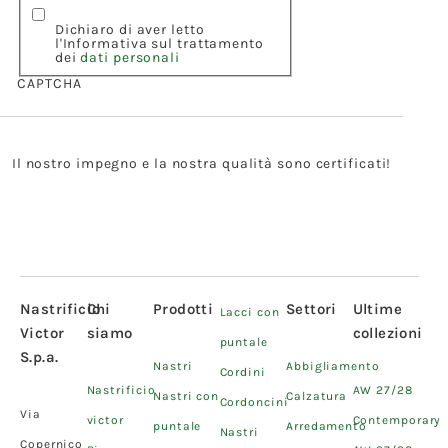
Dichiaro di aver letto
l'Informativa sul trattamento
dei
dati personali
CAPTCHA
Il nostro impegno e la nostra qualità sono certificati!
Nastrificio
Chi
Prodotti
Settori
Ultime
Lacci con
Victor
siamo
collezioni
puntale
S.p.a.
Nastri
Abbigliamento
Cordini
Nastrificio
AW 27/28
Nastri con
Calzatura
Cordoncini
Via
victor
Contemporary
puntale
Arredamento
Nastri
Copernico