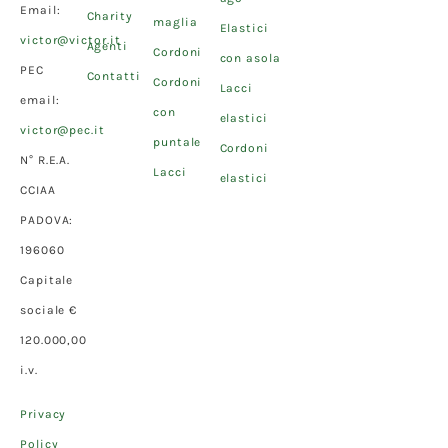
Email:
Charity
maglia
Elastici
victor@victor.it
Agenti
Cordoni
con asola
PEC
Contatti
Cordoni
Lacci
email:
con
elastici
victor@pec.it
puntale
Cordoni
N° R.E.A.
Lacci
elastici
CCIAA
PADOVA:
196060
Capitale
sociale €
120.000,00
i.v.
Privacy
Policy