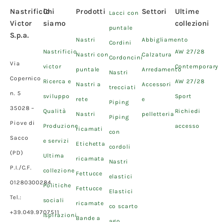
Nastrificio
Chi
Prodotti
Settori
Ultime
Lacci con
Victor
siamo
collezioni
puntale
S.p.a.
Nastri
Abbigliamento
Cordini
Nastrificio
AW 27/28
Nastri con
Calzatura
Cordoncini
Via
victor
Contemporary
puntale
Arredamento
Nastri
Copernico
Ricerca e
AW 27/28
Nastri a
Accessori
trecciati
n. 5
sviluppo
Sport
rete
e
Piping
35028 –
Qualità
Richiedi
Nastri
pelletteria
Piping
Piove di
Produzione
accesso
ricamati
con
Sacco
e servizi
Etichetta
cordoli
(PD)
Ultima
ricamata
Nastri
P.I./C.F.
collezione
Fettucce
elastici
01280300284
Politiche
Fettucce
Elastici
Tel.:
sociali
ricamate
co scarto
+39.049.9707511
Ispirazioni
Bande a
ago