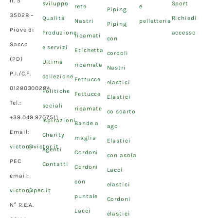
n. 5
sviluppo
Sport
rete
e
Piping
35028 –
Qualità
Richiedi
Nastri
pelletteria
Piping
Piove di
Produzione
accesso
ricamati
con
Sacco
e servizi
Etichetta
cordoli
(PD)
Ultima
ricamata
Nastri
P.I./C.F.
collezione
Fettucce
elastici
01280300284
Politiche
Fettucce
Elastici
Tel.:
sociali
ricamate
co scarto
+39.049.9707511
Ispirazioni
Bande a
ago
Email:
Charity
maglia
Elastici
victor@victor.it
Agenti
Cordoni
con asola
PEC
Contatti
Cordoni
Lacci
email:
con
elastici
victor@pec.it
puntale
Cordoni
N° R.E.A.
Lacci
elastici