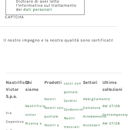
Dichiaro di aver letto
l'Informativa sul trattamento
dei
dati personali
CAPTCHA
Il nostro impegno e la nostra qualità sono certificati!
Nastrificio
Chi
Prodotti
Settori
Ultime
Lacci con
Victor
siamo
collezioni
puntale
S.p.a.
Nastri
Abbigliamento
Cordini
Nastrificio
AW 27/28
Nastri con
Calzatura
Cordoncini
Via
victor
Contemporary
puntale
Arredamento
Nastri
Copernico
Ricerca e
AW 27/28
Nastri a
Accessori
trecciati