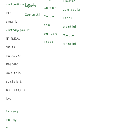
Elastici
victor@victor.it
Agenti
Cordoni
con asola
PEC
Contatti
Cordoni
Lacci
email:
con
elastici
victor@pec.it
puntale
Cordoni
N° R.E.A.
Lacci
elastici
CCIAA
PADOVA:
196060
Capitale
sociale €
120.000,00
i.v.
Privacy
Policy