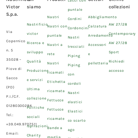
Lacci con
Victor
siamo
collezioni
puntale
S.p.a.
Nastri
Abbigliamento
Cordini
Nastrificio
AW 27/28
Nastri con
Calzatura
Cordoncini
Via
victor
Contemporary
puntale
Arredamento
Nastri
Copernico
Ricerca e
AW 27/28
Nastri a
Accessori
trecciati
n. 5
sviluppo
Sport
rete
e
Piping
35028 –
Qualità
Richiedi
Nastri
pelletteria
Piping
Piove di
Produzione
accesso
ricamati
con
Sacco
e servizi
Etichetta
cordoli
(PD)
Ultima
ricamata
Nastri
P.I./C.F.
collezione
Fettucce
elastici
01280300284
Politiche
Fettucce
Elastici
Tel.:
sociali
ricamate
co scarto
+39.049.9707511
Ispirazioni
Bande a
ago
Email:
Charity
maglia