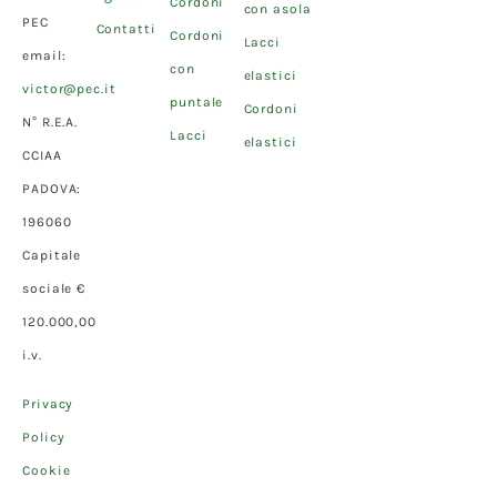
Cordoni
con asola
PEC
Contatti
Cordoni
Lacci
email:
con
elastici
victor@pec.it
puntale
Cordoni
N° R.E.A.
Lacci
elastici
CCIAA
PADOVA:
196060
Capitale
sociale €
120.000,00
i.v.
Privacy
Policy
Cookie