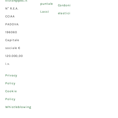
victor@pec.it
puntale
Cordoni
N° R.E.A.
Lacci
elastici
CCIAA
PADOVA:
196060
Capitale
sociale €
120.000,00
i.v.
Privacy
Policy
Cookie
Policy
Whistleblowing