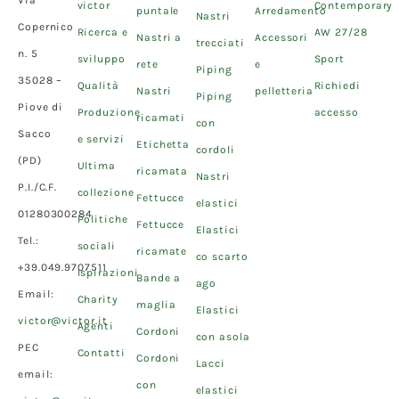
victor
Contemporary
puntale
Arredamento
Nastri
Copernico
Ricerca e
AW 27/28
Nastri a
Accessori
trecciati
n. 5
sviluppo
Sport
rete
e
Piping
35028 –
Qualità
Richiedi
Nastri
pelletteria
Piping
Piove di
Produzione
accesso
ricamati
con
Sacco
e servizi
Etichetta
cordoli
(PD)
Ultima
ricamata
Nastri
P.I./C.F.
collezione
Fettucce
elastici
01280300284
Politiche
Fettucce
Elastici
Tel.:
sociali
ricamate
co scarto
+39.049.9707511
Ispirazioni
Bande a
ago
Email:
Charity
maglia
Elastici
victor@victor.it
Agenti
Cordoni
con asola
PEC
Contatti
Cordoni
Lacci
email:
con
elastici