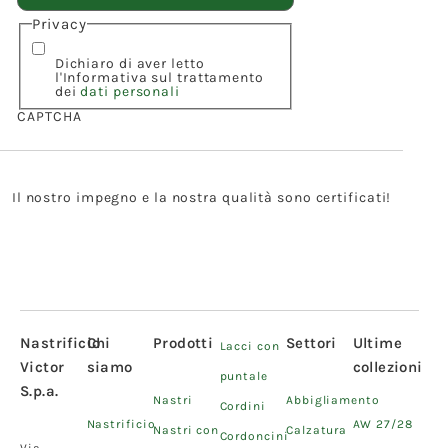
Privacy
Dichiaro di aver letto
l'Informativa sul trattamento
dei
dati personali
CAPTCHA
Il nostro impegno e la nostra qualità sono certificati!
Nastrificio
Chi
Prodotti
Settori
Ultime
Lacci con
Victor
siamo
collezioni
puntale
S.p.a.
Nastri
Abbigliamento
Cordini
Nastrificio
AW 27/28
Nastri con
Calzatura
Cordoncini
Via