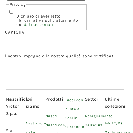
Privacy
Dichiaro di aver letto
l'Informativa sul trattamento
dei
dati personali
CAPTCHA
Il nostro impegno e la nostra qualità sono certificati!
Nastrificio
Chi
Prodotti
Settori
Ultime
Lacci con
Victor
siamo
collezioni
puntale
S.p.a.
Nastri
Abbigliamento
Cordini
Nastrificio
AW 27/28
Nastri con
Calzatura
Cordoncini
Via
victor
Contemporary