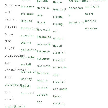
puntale
Arredamento
Nastri
Copernico
Ricerca e
AW 27/28
Nastri a
Accessori
trecciati
n. 5
sviluppo
Sport
rete
e
Piping
35028 –
Qualità
Richiedi
Nastri
pelletteria
Piping
Piove di
Produzione
accesso
ricamati
con
Sacco
e servizi
Etichetta
cordoli
(PD)
Ultima
ricamata
Nastri
P.I./C.F.
collezione
Fettucce
elastici
01280300284
Politiche
Fettucce
Elastici
Tel.:
sociali
ricamate
co scarto
+39.049.9707511
Ispirazioni
Bande a
ago
Email:
Charity
maglia
Elastici
victor@victor.it
Agenti
Cordoni
con asola
PEC
Contatti
Cordoni
Lacci
email:
con
elastici
victor@pec.it