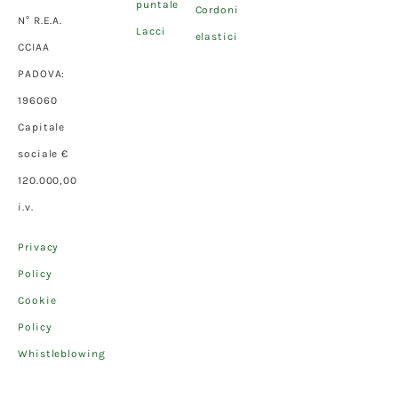
puntale
Cordoni
N° R.E.A.
Lacci
elastici
CCIAA
PADOVA:
196060
Capitale
sociale €
120.000,00
i.v.
Privacy
Policy
Cookie
Policy
Whistleblowing