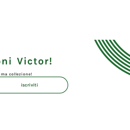
ni Victor!
tima collezione!