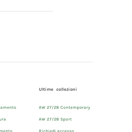
i
Ultime collezioni
iamento
AW 27/28 Contemporary
ura
AW 27/28 Sport
amento
Richiedi accesso