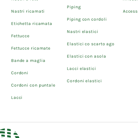
Piping
Nastri ricamati
Accesso
Piping con cordoli
Etichetta ricamata
Nastri elastici
Fettucce
Elastici co scarto ago
Fettucce ricamate
Elastici con asola
Bande a maglia
Lacci elastici
Cordoni
Cordoni elastici
Cordoni con puntale
Lacci