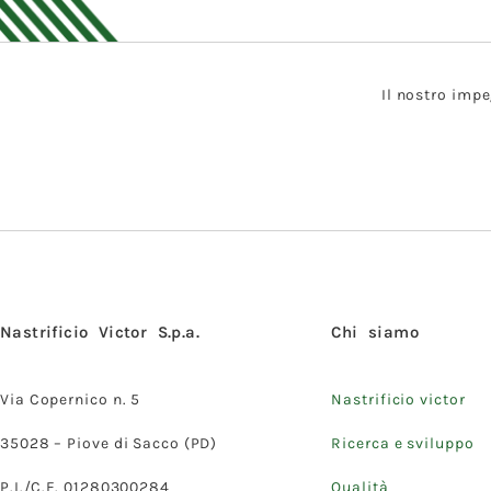
Il nostro impe
Nastrificio Victor S.p.a.
Chi siamo
Via Copernico n. 5
Nastrificio victor
35028 – Piove di Sacco (PD)
Ricerca e sviluppo
P.I./C.F. 01280300284
Qualità