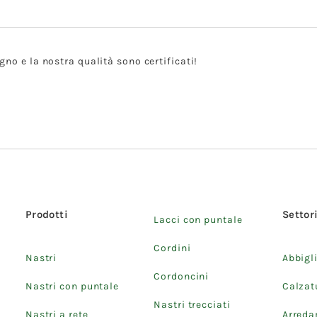
gno e la nostra qualità sono certificati!
Prodotti
Settor
Lacci con puntale
Cordini
Nastri
Abbigl
Cordoncini
Nastri con puntale
Calzat
Nastri trecciati
Nastri a rete
Arred