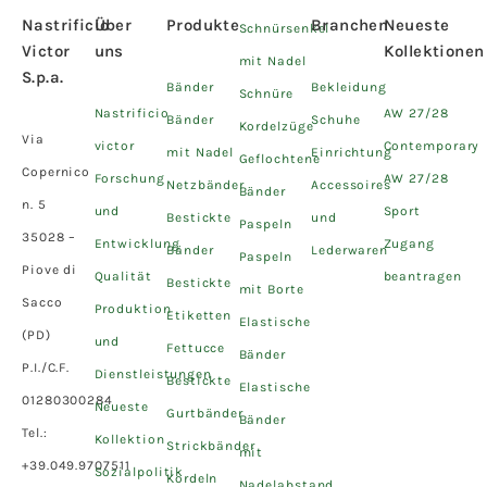
Nastrificio
Über
Produkte
Branchen
Neueste
Schnürsenkel
Victor
uns
Kollektionen
mit Nadel
S.p.a.
Bänder
Bekleidung
Schnüre
Nastrificio
AW 27/28
Bänder
Schuhe
Kordelzüge
Via
victor
Contemporary
mit Nadel
Einrichtung
Geflochtene
Copernico
Forschung
AW 27/28
Netzbänder
Accessoires
Bänder
n. 5
und
Sport
Bestickte
und
Paspeln
35028 –
Entwicklung
Zugang
Bänder
Lederwaren
Paspeln
Piove di
Qualität
beantragen
Bestickte
mit Borte
Sacco
Produktion
Etiketten
Elastische
(PD)
und
Fettucce
Bänder
P.I./C.F.
Dienstleistungen
Bestickte
Elastische
01280300284
Neueste
Gurtbänder
Bänder
Tel.:
Kollektion
Strickbänder
mit
+39.049.9707511
Sozialpolitik
Kordeln
Nadelabstand