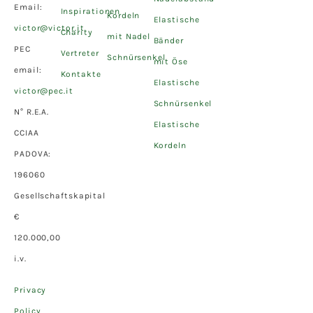
Email:
Inspirationen
Kordeln
Elastische
victor@victor.it
Charity
mit Nadel
Bänder
PEC
Vertreter
Schnürsenkel
mit Öse
email:
Kontakte
Elastische
victor@pec.it
Schnürsenkel
N° R.E.A.
Elastische
CCIAA
Kordeln
PADOVA:
196060
Gesellschaftskapital
€
120.000,00
i.v.
Privacy
Policy