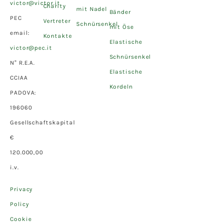
victor@victor.it
Charity
mit Nadel
Bänder
PEC
Vertreter
Schnürsenkel
mit Öse
email:
Kontakte
Elastische
victor@pec.it
Schnürsenkel
N° R.E.A.
Elastische
CCIAA
Kordeln
PADOVA:
196060
Gesellschaftskapital
€
120.000,00
i.v.
Privacy
Policy
Cookie