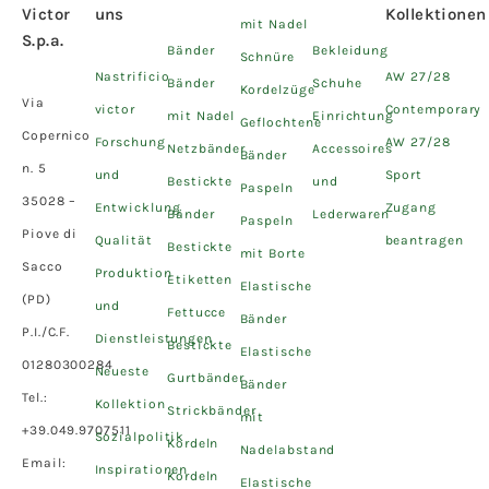
Victor
uns
Kollektionen
mit Nadel
S.p.a.
Bänder
Bekleidung
Schnüre
Nastrificio
AW 27/28
Bänder
Schuhe
Kordelzüge
Via
victor
Contemporary
mit Nadel
Einrichtung
Geflochtene
Copernico
Forschung
AW 27/28
Netzbänder
Accessoires
Bänder
n. 5
und
Sport
Bestickte
und
Paspeln
35028 –
Entwicklung
Zugang
Bänder
Lederwaren
Paspeln
Piove di
Qualität
beantragen
Bestickte
mit Borte
Sacco
Produktion
Etiketten
Elastische
(PD)
und
Fettucce
Bänder
P.I./C.F.
Dienstleistungen
Bestickte
Elastische
01280300284
Neueste
Gurtbänder
Bänder
Tel.:
Kollektion
Strickbänder
mit
+39.049.9707511
Sozialpolitik
Kordeln
Nadelabstand
Email:
Inspirationen
Kordeln
Elastische