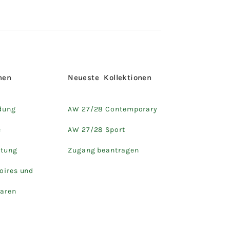
hen
Neueste Kollektionen
dung
AW 27/28 Contemporary
e
AW 27/28 Sport
htung
Zugang beantragen
oires und
aren