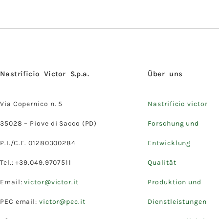
Nastrificio Victor S.p.a.
Über uns
Via Copernico n. 5
Nastrificio victor
35028 – Piove di Sacco (PD)
Forschung und
P.I./C.F. 01280300284
Entwicklung
Tel.: +39.049.9707511
Qualität
Email:
victor@victor.it
Produktion und
PEC email:
victor@pec.it
Dienstleistungen