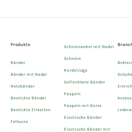
Produkte
Branc
Schnürsenkel mit Nadel
Schnüre
Bänder
Beklei
Kordelzüge
Bänder mit Nadel
Schuh
Geflochtene Bänder
Netzbänder
Einric
Paspeln
Bestickte Bänder
Access
Paspeln mit Borte
Bestickte Etiketten
Lederw
Elastische Bänder
Fettucce
Elastische Bänder mit