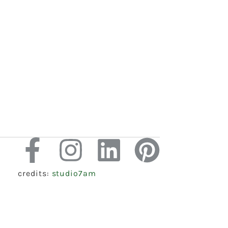
credits:
studio7am