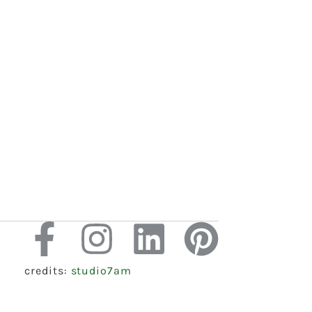
credits:
studio7am