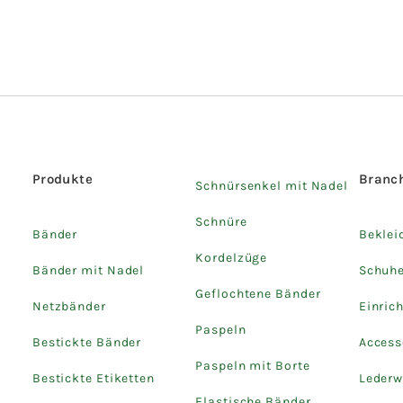
Produkte
Branc
Schnürsenkel mit Nadel
Schnüre
Bänder
Beklei
Kordelzüge
Bänder mit Nadel
Schuh
Geflochtene Bänder
Netzbänder
Einric
Paspeln
Bestickte Bänder
Access
Paspeln mit Borte
Bestickte Etiketten
Lederw
Elastische Bänder