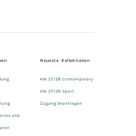
hen
Neueste Kollektionen
dung
AW 27/28 Contemporary
e
AW 27/28 Sport
htung
Zugang beantragen
oires und
aren