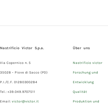
Nastrificio Victor S.p.a.
Über uns
Via Copernico n. 5
Nastrificio victor
35028 – Piove di Sacco (PD)
Forschung und
P.I./C.F. 01280300284
Entwicklung
Tel.: +39.049.9707511
Qualität
Email:
victor@victor.it
Produktion und