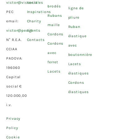
victor@victor.it
sociales
brodés
ligne de
PEC
Inspirations
Rubans
pliure
email:
Charity
maille
Ruban
victor@pec.it
Agents
Cordons
élastique
N° R.E.A.
Contacts
Cordons
avec
CCIAA
avec
boutonnière
PADOVA:
ferret
Lacets
196060
Lacets
élastiques
Capital
Cordons
social €
élastiques
120.000,00
i.v.
Privacy
Policy
Cookie