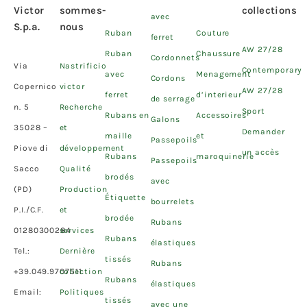
Victor
sommes-
collections
avec
S.p.a.
nous
Ruban
Couture
ferret
AW 27/28
Ruban
Chaussure
Cordonnets
Via
Nastrificio
Contemporary
avec
Menagement
Cordons
Copernico
victor
AW 27/28
ferret
d’interieur
de serrage
n. 5
Recherche
Sport
Rubans en
Accessoires
Galons
35028 –
et
Demander
maille
et
Passepoils
Piove di
développement
un accès
Rubans
maroquinerie
Passepoils
Sacco
Qualité
brodés
avec
(PD)
Production
Étiquette
bourrelets
P.I./C.F.
et
brodée
Rubans
01280300284
services
Rubans
élastiques
Tel.:
Dernière
tissés
Rubans
+39.049.9707511
collection
Rubans
élastiques
Email:
Politiques
tissés
avec une