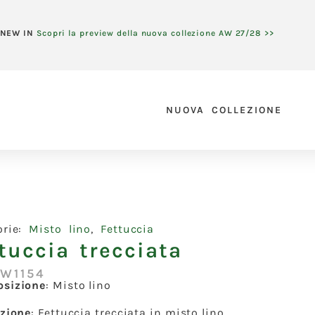
NEW IN
Scopri la preview della nuova collezione AW 27/28 >>
NUOVA COLLEZIONE
orie:
Misto lino
,
Fettuccia
tuccia trecciata
:W1154
sizione
:
Misto lino
izione
:
Fettuccia trecciata in misto lino