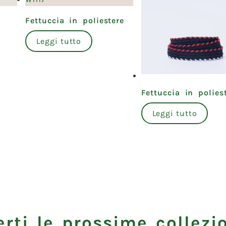
Fettuccia in poliestere
Leggi tutto
Fettuccia in polies
Leggi tutto
rti le prossime collezio