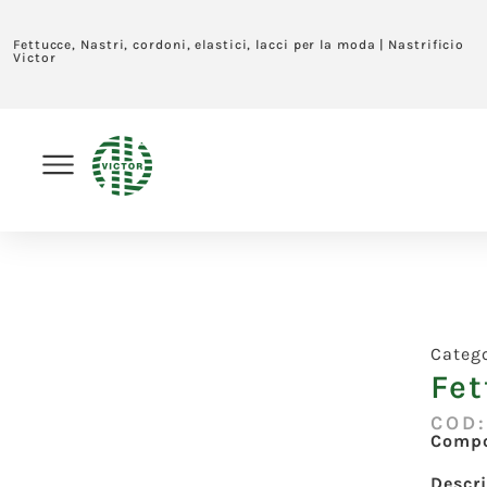
Fettucce, Nastri, cordoni, elastici, lacci per la moda | Nastrificio
Victor
Categ
Fet
COD
Compo
Descr