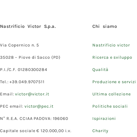
Nastrificio Victor S.p.a.
Chi siamo
Via Copernico n. 5
Nastrificio victor
35028 – Piove di Sacco (PD)
Ricerca e sviluppo
P.I./C.F. 01280300284
Qualità
Tel.: +39.049.9707511
Produzione e servizi
Email:
victor@victor.it
Ultima collezione
PEC email:
victor@pec.it
Politiche sociali
N° R.E.A. CCIAA PADOVA: 196060
Ispirazioni
Capitale sociale € 120.000,00 i.v.
Charity