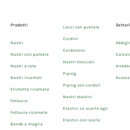
Prodotti
Settor
Lacci con puntale
Cordini
Nastri
Abbigl
Cordoncini
Nastri con puntale
Calzat
Nastri trecciati
Nastri a rete
Arred
Piping
Nastri ricamati
Accesso
Piping con cordoli
Etichetta ricamata
Nastri elastici
Fettucce
Elastici co scarto ago
Fettucce ricamate
Elastici con asola
Bande a maglia