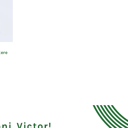
tere
ni Victor!