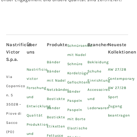
Nastrificio
Über
Produkte
Branchen
Neueste
Schnürsenkel
Victor
uns
Kollektionen
mit Nadel
S.p.a.
Bänder
Bekleidung
Schnüre
Nastrificio
AW 27/28
Bänder
Schuhe
Kordelzüge
Via
victor
Contemporary
mit Nadel
Einrichtung
Geflochtene
Copernico
Forschung
AW 27/28
Netzbänder
Accessoires
Bänder
n. 5
und
Sport
Bestickte
und
Paspeln
35028 –
Entwicklung
Zugang
Bänder
Lederwaren
Paspeln
Piove di
Qualität
beantragen
Bestickte
mit Borte
Sacco
Produktion
Etiketten
Elastische
(PD)
und
Fettucce