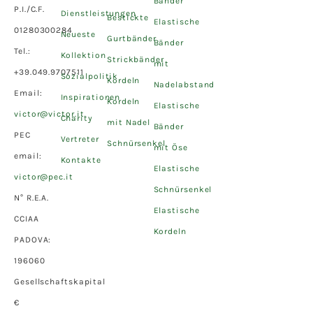
Bänder
P.I./C.F.
Dienstleistungen
Bestickte
Elastische
01280300284
Neueste
Gurtbänder
Bänder
Tel.:
Kollektion
Strickbänder
mit
+39.049.9707511
Sozialpolitik
Kordeln
Nadelabstand
Email:
Inspirationen
Kordeln
Elastische
victor@victor.it
Charity
mit Nadel
Bänder
PEC
Vertreter
Schnürsenkel
mit Öse
email:
Kontakte
Elastische
victor@pec.it
Schnürsenkel
N° R.E.A.
Elastische
CCIAA
Kordeln
PADOVA:
196060
Gesellschaftskapital
€