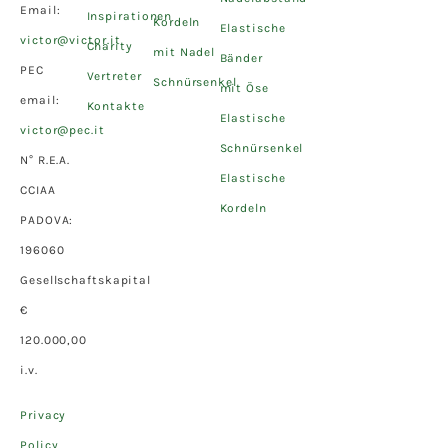
Email:
Inspirationen
Kordeln
Elastische
victor@victor.it
Charity
mit Nadel
Bänder
PEC
Vertreter
Schnürsenkel
mit Öse
email:
Kontakte
Elastische
victor@pec.it
Schnürsenkel
N° R.E.A.
Elastische
CCIAA
Kordeln
PADOVA:
196060
Gesellschaftskapital
€
120.000,00
i.v.
Privacy
Policy