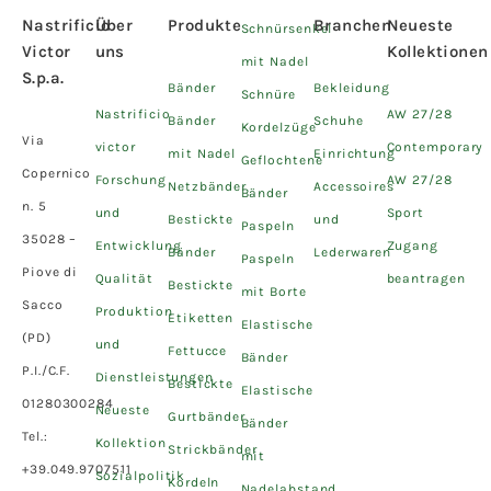
Nastrificio
Über
Produkte
Branchen
Neueste
Schnürsenkel
Victor
uns
Kollektionen
mit Nadel
S.p.a.
Bänder
Bekleidung
Schnüre
Nastrificio
AW 27/28
Bänder
Schuhe
Kordelzüge
Via
victor
Contemporary
mit Nadel
Einrichtung
Geflochtene
Copernico
Forschung
AW 27/28
Netzbänder
Accessoires
Bänder
n. 5
und
Sport
Bestickte
und
Paspeln
35028 –
Entwicklung
Zugang
Bänder
Lederwaren
Paspeln
Piove di
Qualität
beantragen
Bestickte
mit Borte
Sacco
Produktion
Etiketten
Elastische
(PD)
und
Fettucce
Bänder
P.I./C.F.
Dienstleistungen
Bestickte
Elastische
01280300284
Neueste
Gurtbänder
Bänder
Tel.:
Kollektion
Strickbänder
mit
+39.049.9707511
Sozialpolitik
Kordeln
Nadelabstand