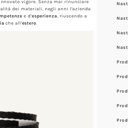
 rinnovato vigore. Senza mai rinunciare
Nast
alità dei materiali, negli anni l’azienda
mpetenze
e d’
esperienza
, riuscendo a
Nast
ia
che all’
estero
.
Nast
Nast
Pro
Prod
Pro
Pro
Prod