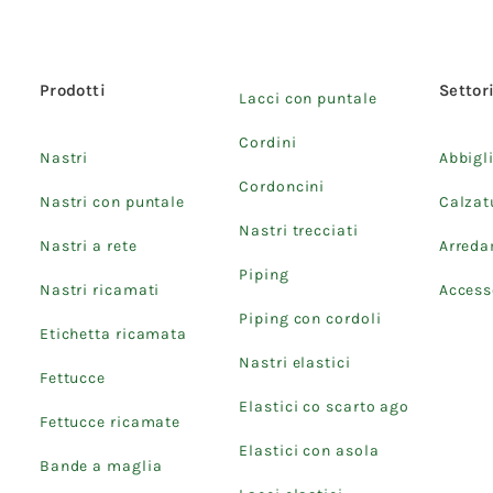
Prodotti
Settor
Lacci con puntale
Cordini
Nastri
Abbigl
Cordoncini
Nastri con puntale
Calzat
Nastri trecciati
Nastri a rete
Arred
Piping
Nastri ricamati
Accesso
Piping con cordoli
Etichetta ricamata
Nastri elastici
Fettucce
Elastici co scarto ago
Fettucce ricamate
Elastici con asola
Bande a maglia