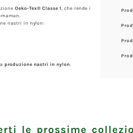
cazione
Oeko-Tex® Classe 1
, che rende i
Prod
premaman.
ne nastri in nylon:
Prod
Prod
Prod
la
produzione nastri in nylon
.
rti le prossime collezio