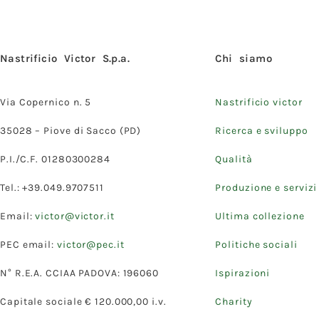
Nastrificio Victor S.p.a.
Chi siamo
Via Copernico n. 5
Nastrificio victor
35028 – Piove di Sacco (PD)
Ricerca e sviluppo
P.I./C.F. 01280300284
Qualità
Tel.: +39.049.9707511
Produzione e servizi
Email:
victor@victor.it
Ultima collezione
PEC email:
victor@pec.it
Politiche sociali
N° R.E.A. CCIAA PADOVA: 196060
Ispirazioni
Capitale sociale € 120.000,00 i.v.
Charity