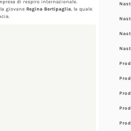
mpresa di respiro internazionale.
Nast
a la giovane
Regina Bertipaglia
, la quale
acia.
Nast
Nast
Nast
Pro
Prod
Pro
Pro
Prod