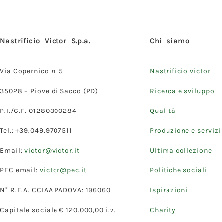
Nastrificio Victor S.p.a.
Chi siamo
Via Copernico n. 5
Nastrificio victor
35028 – Piove di Sacco (PD)
Ricerca e sviluppo
P.I./C.F. 01280300284
Qualità
Tel.: +39.049.9707511
Produzione e servizi
Email:
victor@victor.it
Ultima collezione
PEC email:
victor@pec.it
Politiche sociali
N° R.E.A. CCIAA PADOVA: 196060
Ispirazioni
Capitale sociale € 120.000,00 i.v.
Charity