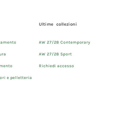
i
Ultime collezioni
iamento
AW 27/28 Contemporary
ura
AW 27/28 Sport
amento
Richiedi accesso
ri e pelletteria