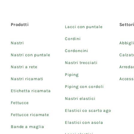
Prodotti
Settor
Lacci con puntale
Cordini
Nastri
Abbigl
Cordoncini
Nastri con puntale
Calzat
Nastri trecciati
Nastri a rete
Arred
Piping
Nastri ricamati
Accesso
Piping con cordoli
Etichetta ricamata
Nastri elastici
Fettucce
Elastici co scarto ago
Fettucce ricamate
Elastici con asola
Bande a maglia